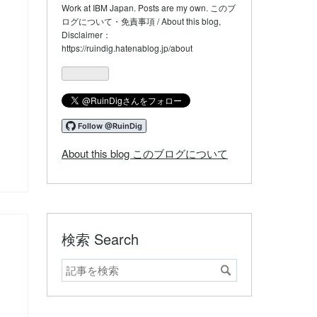
なブ
Work at IBM Japan. Posts are my own. このブ
ログ
ログについて・免責事項 / About this blog,
Disclaimer：
Pro
https://ruindig.hatenablog.jp/about
About this blog このブログについて
検索 Search