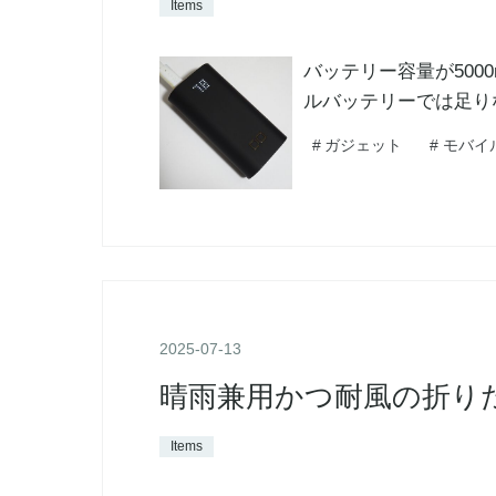
Items
バッテリー容量が5000
ルバッテリーでは足り
#
ガジェット
#
モバイ
2025
-
07
-
13
晴雨兼用かつ耐風の折りたた
Items