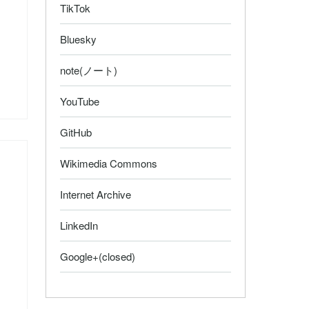
TikTok
Bluesky
note(ノート)
YouTube
GitHub
Wikimedia Commons
Internet Archive
LinkedIn
Google+(closed)